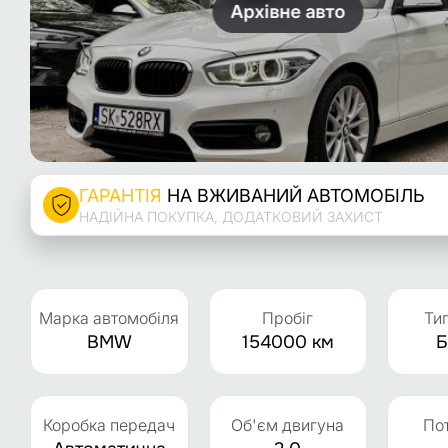
Архівне авто
ГАРАНТІЯ
НА ВЖИВАНИЙ АВТОМОБІЛЬ
НАДІЙНА ПОКУПКА, ДОДАТКОВИЙ ЗАХИСТ
Марка автомобіля
Пробіг
Ти
BMW
154000 км
Б
Коробка передач
Об'єм двигуна
По