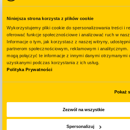
Niniejsza strona korzysta z plików cookie
Wykorzystujemy pliki cookie do spersonalizowania treści i r
Залишились
oferować funkcje społecznościowe i analizować ruch w nasze
Informacje o tym, jak korzystasz z naszej witryny, udostęp
питання?
Telegram
partnerom społecznościowym, reklamowym i analitycznym. 
mogą połączyć te informacje z innymi danymi otrzymanymi o
НАПИСАТИ Н
+48 694 439 888
TELEGRAM
uzyskanymi podczas korzystania z ich usług.
Polityka Prywatności
Pokaż 
Zezwól na wszystkie
WhatsApp
Email
Spersonalizuj
НАПИСАТИ НА