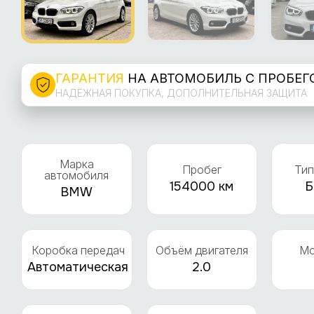
ГАРАНТИЯ
НА АВТОМОБИЛЬ С ПРОБЕГ
НАДЁЖНАЯ ПОКУПКА, ДОПОЛНИТЕЛЬНАЯ ЗАЩИТА
Марка
Пробег
Тип
автомобиля
154000 км
Б
BMW
Коробка передач
Объём двигателя
Мо
Автоматическая
2.0