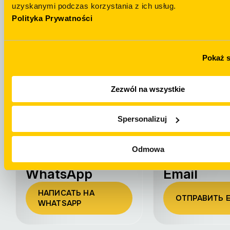
uzyskanymi podczas korzystania z ich usług.
Polityka Prywatności
Остались
вопросы?
Telegram
Pokaż 
НАПИСАТЬ Н
+48 694 439 888
TELEGRAM
Zezwól na wszystkie
Spersonalizuj
Odmowa
WhatsApp
Email
НАПИСАТЬ НА
ОТПРАВИТЬ E
WHATSAPP