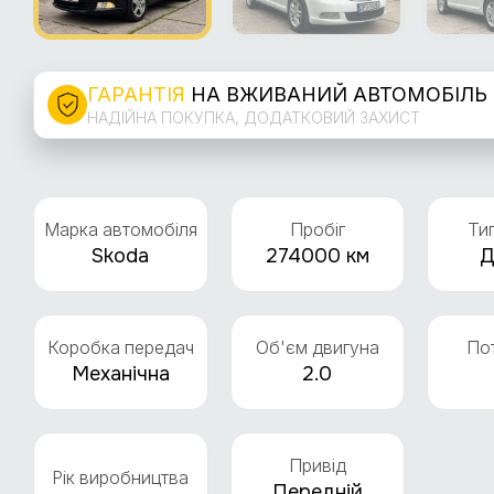
ГАРАНТІЯ
НА ВЖИВАНИЙ АВТОМОБІЛЬ
НАДІЙНА ПОКУПКА, ДОДАТКОВИЙ ЗАХИСТ
Марка автомобіля
Пробіг
Ти
Skoda
274000 км
Д
Коробка передач
Об'єм двигуна
По
Механічна
2.0
Привід
Рік виробництва
Передній