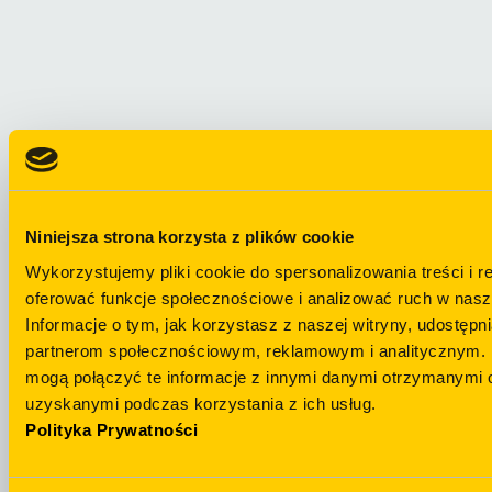
Niniejsza strona korzysta z plików cookie
Wykorzystujemy pliki cookie do spersonalizowania treści i r
oferować funkcje społecznościowe i analizować ruch w nasze
Informacje o tym, jak korzystasz z naszej witryny, udostęp
partnerom społecznościowym, reklamowym i analitycznym. 
mogą połączyć te informacje z innymi danymi otrzymanymi o
Залишились
uzyskanymi podczas korzystania z ich usług.
питання?
Telegram
Polityka Prywatności
НАПИСАТИ Н
+48 694 439 888