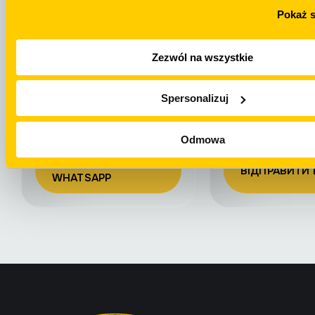
TELEGRAM
Pokaż 
Zezwól na wszystkie
Spersonalizuj
WhatsApp
Email
Odmowa
НАПИСАТИ НА
ВІДПРАВИТИ 
WHATSAPP