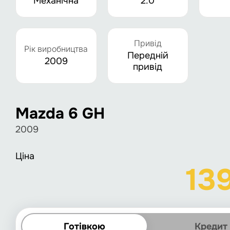
Механічна
2.0
Привід
Рік виробництва
Передній
2009
привід
Mazda 6 GH
2009
Ціна
13
Готівкою
Кредит