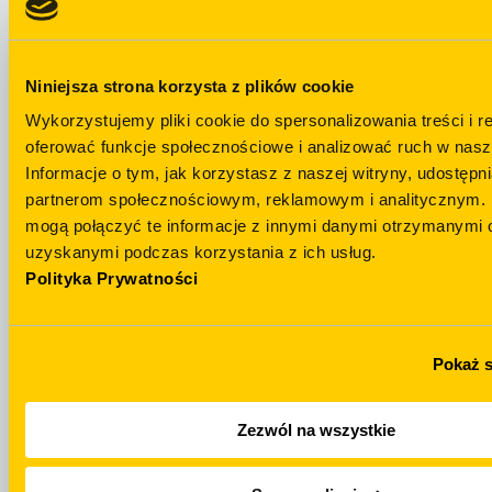
Niniejsza strona korzysta z plików cookie
Wykorzystujemy pliki cookie do spersonalizowania treści i r
oferować funkcje społecznościowe i analizować ruch w nasze
Залишились
Informacje o tym, jak korzystasz z naszej witryny, udostęp
питання?
Telegram
partnerom społecznościowym, reklamowym i analitycznym. 
mogą połączyć te informacje z innymi danymi otrzymanymi o
НАПИСАТИ Н
+48 694 439 888
uzyskanymi podczas korzystania z ich usług.
TELEGRAM
Polityka Prywatności
Pokaż 
Zezwól na wszystkie
WhatsApp
Email