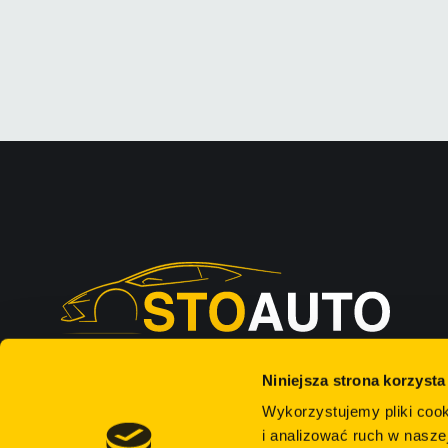
Niniejsza strona korzysta
Wykorzystujemy pliki cook
i analizować ruch w naszej