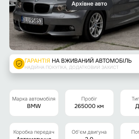
Архівне авто
ГАРАНТІЯ
НА ВЖИВАНИЙ АВТОМОБІЛЬ
НАДІЙНА ПОКУПКА, ДОДАТКОВИЙ ЗАХИСТ
Марка автомобіля
Пробіг
Ти
BMW
265000 км
Д
Коробка передач
Об'єм двигуна
По