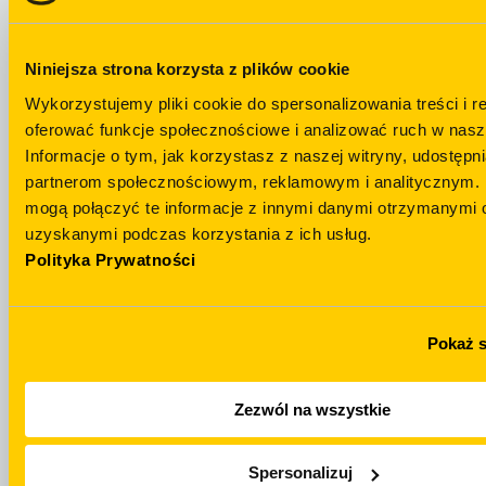
Niniejsza strona korzysta z plików cookie
Wykorzystujemy pliki cookie do spersonalizowania treści i r
Залишились
oferować funkcje społecznościowe i analizować ruch w nasze
Informacje o tym, jak korzystasz z naszej witryny, udostęp
питання?
Telegram
partnerom społecznościowym, reklamowym i analitycznym. 
mogą połączyć te informacje z innymi danymi otrzymanymi o
НАПИСАТИ Н
+48 694 439 888
TELEGRAM
uzyskanymi podczas korzystania z ich usług.
Polityka Prywatności
Pokaż 
Zezwól na wszystkie
WhatsApp
Email
Spersonalizuj
НАПИСАТИ НА