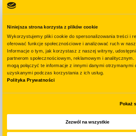
Niniejsza strona korzysta z plików cookie
Wykorzystujemy pliki cookie do spersonalizowania treści i r
oferować funkcje społecznościowe i analizować ruch w nasze
Остались
Informacje o tym, jak korzystasz z naszej witryny, udostęp
вопросы?
Telegram
partnerom społecznościowym, reklamowym i analitycznym. 
mogą połączyć te informacje z innymi danymi otrzymanymi o
НАПИСАТЬ Н
uzyskanymi podczas korzystania z ich usług.
+48 694 439 888
TELEGRAM
Polityka Prywatności
Pokaż 
Zezwól na wszystkie
WhatsApp
Email