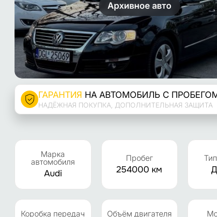
Архивное авто
ГАРАНТИЯ
НА АВТОМОБИЛЬ С ПРОБЕГО
НАДЁЖНАЯ ПОКУПКА, ДОПОЛНИТЕЛЬНАЯ ЗАЩИТА
Марка
Пробег
Тип
автомобиля
254000 км
Д
Audi
Коробка передач
Объём двигателя
Мо