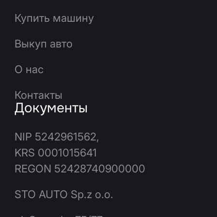
Купить машину
Выкуп авто
О нас
Контакты
Документы
NIP 5242961562,
KRS 0001015641
REGON 52428740900000
STO AUTO Sp.z o.o.