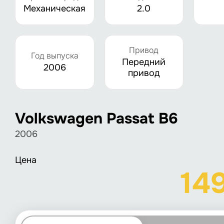
Механическая
2.0
Привод
Год выпуска
Передний
2006
привод
Volkswagen Passat B6
2006
Цена
14