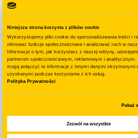
Niniejsza strona korzysta z plików cookie
Wykorzystujemy pliki cookie do spersonalizowania treści i r
oferować funkcje społecznościowe i analizować ruch w nasze
Остались
Informacje o tym, jak korzystasz z naszej witryny, udostęp
вопросы?
Telegram
partnerom społecznościowym, reklamowym i analitycznym. 
mogą połączyć te informacje z innymi danymi otrzymanymi o
НАПИСАТЬ Н
uzyskanymi podczas korzystania z ich usług.
+48 694 439 888
TELEGRAM
Polityka Prywatności
Pokaż 
Zezwól na wszystkie
WhatsApp
Email