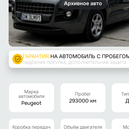
Архивное авто
ГАРАНТИЯ
НА АВТОМОБИЛЬ С ПРОБЕГО
НАДЁЖНАЯ ПОКУПКА, ДОПОЛНИТЕЛЬНАЯ ЗАЩИТА
Марка
Пробег
Тип
автомобиля
293000 км
Д
Peugeot
Коробка передач
Объём двигателя
Мо