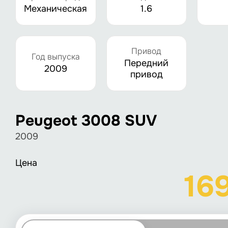
Механическая
1.6
Привод
Год выпуска
Передний
2009
привод
Peugeot 3008 SUV
2009
Цена
16