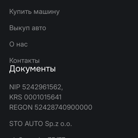
Купить машину
Выкуп авто
О нас
Контакты
Документы
NIP 5242961562,
KRS 0001015641
REGON 52428740900000
STO AUTO Sp.z o.o.