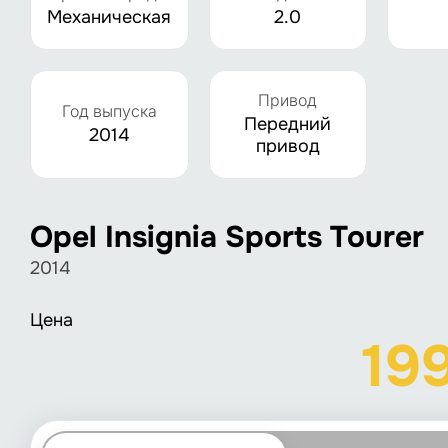
Механическая
2.0
Привод
Год выпуска
Передний
2014
привод
Opel Insignia Sports Tourer
2014
Цена
19