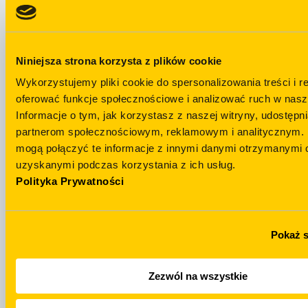
Niniejsza strona korzysta z plików cookie
Wykorzystujemy pliki cookie do spersonalizowania treści i r
oferować funkcje społecznościowe i analizować ruch w nasze
Остались
Informacje o tym, jak korzystasz z naszej witryny, udostęp
вопросы?
Telegram
partnerom społecznościowym, reklamowym i analitycznym. 
mogą połączyć te informacje z innymi danymi otrzymanymi o
НАПИСАТЬ Н
uzyskanymi podczas korzystania z ich usług.
+48 694 439 888
TELEGRAM
Polityka Prywatności
Pokaż 
Zezwól na wszystkie
WhatsApp
Email