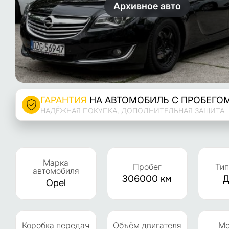
Архивное авто
ГАРАНТИЯ
НА АВТОМОБИЛЬ С ПРОБЕГО
НАДЁЖНАЯ ПОКУПКА, ДОПОЛНИТЕЛЬНАЯ ЗАЩИТА
Марка
Пробег
Тип
автомобиля
306000 км
Д
Opel
Коробка передач
Объём двигателя
Мо