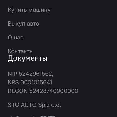
Купить машину
Выкуп авто
О нас
Контакты
Документы
NIP 5242961562,
KRS 0001015641
REGON 52428740900000
STO AUTO Sp.z o.o.