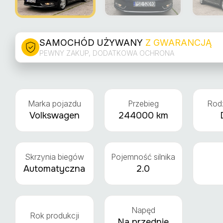
SAMOCHÓD UŻYWANY
Z GWARANCJĄ
PEWNY ZAKUP, DODATKOWA OCHRONA
Marka pojazdu
Przebieg
Rodz
Volkswagen
244000 km
Skrzynia biegów
Pojemność silnika
Automatyczna
2.0
Napęd
Rok produkcji
Na przednie