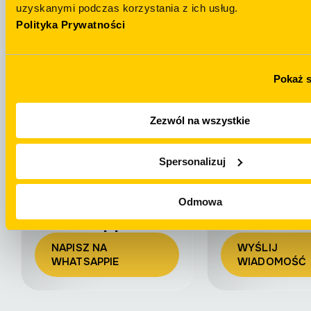
uzyskanymi podczas korzystania z ich usług.
Polityka Prywatności
Masz pytania?
Telegram
NAPISZ NA
Pokaż 
+48 694 439 888
TELEGRAMIE
Zezwól na wszystkie
Spersonalizuj
Odmowa
WhatsApp
Email
NAPISZ NA
WYŚLIJ
WHATSAPPIE
WIADOMOŚĆ