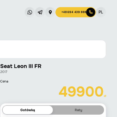
PL
+48 694 439 888
Seat Leon III FR
2017
Cena
49900
zł
Gotówką
Raty