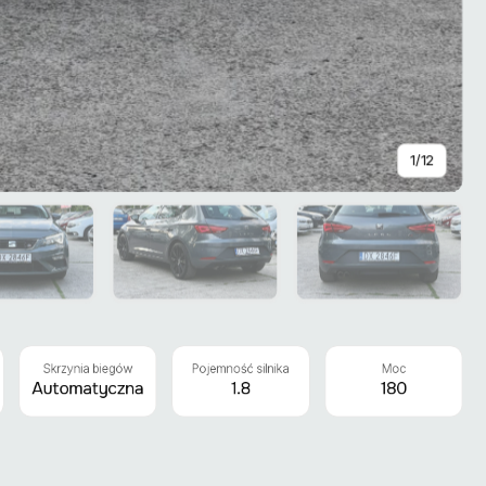
1
/
12
Skrzynia biegów
Pojemność silnika
Moc
Automatyczna
1.8
180