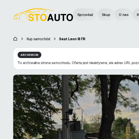
Sprzedaż
Skup
O nas
K
Kup samochód
Seat Leon III FR
ARCHIWUM
To archiwalna strona samochodu. Oferta jest nieaktywna, ale adres URL pozo