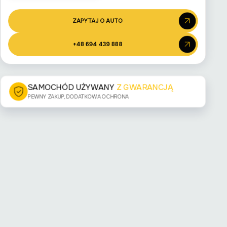
ZAPYTAJ O AUTO
+48 694 439 888
SAMOCHÓD UŻYWANY
Z GWARANCJĄ
PEWNY ZAKUP, DODATKOWA OCHRONA
Archiwalne auto