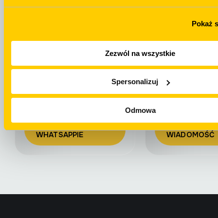
NAPISZ NA
+48 694 439 888
TELEGRAMIE
Pokaż 
Zezwól na wszystkie
Spersonalizuj
WhatsApp
Email
Odmowa
NAPISZ NA
WYŚLIJ
WHATSAPPIE
WIADOMOŚĆ