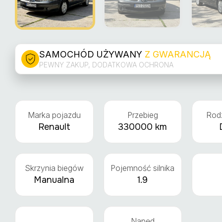
SAMOCHÓD UŻYWANY
Z GWARANCJĄ
PEWNY ZAKUP, DODATKOWA OCHRONA
Marka pojazdu
Przebieg
Rodz
Renault
330000 km
Skrzynia biegów
Pojemność silnika
Manualna
1.9
Napęd