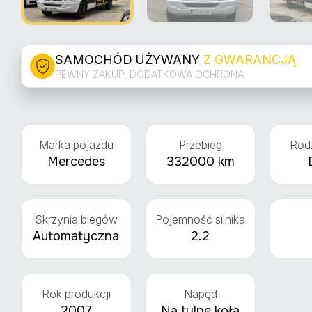
SAMOCHÓD UŻYWANY
Z GWARANCJĄ
PEWNY ZAKUP, DODATKOWA OCHRONA
Marka pojazdu
Przebieg
Rodz
Mercedes
332000 km
Skrzynia biegów
Pojemność silnika
Automatyczna
2.2
Rok produkcji
Napęd
2007
Na tylne koła