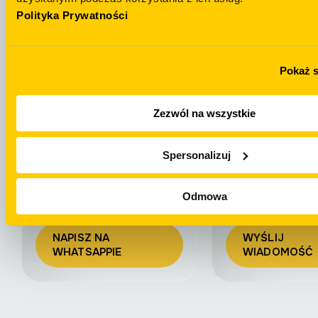
Polityka Prywatności
Masz pytania?
Telegram
NAPISZ NA
+48 694 439 888
Pokaż 
TELEGRAMIE
Zezwól na wszystkie
Spersonalizuj
Odmowa
WhatsApp
Email
NAPISZ NA
WYŚLIJ
WHATSAPPIE
WIADOMOŚĆ