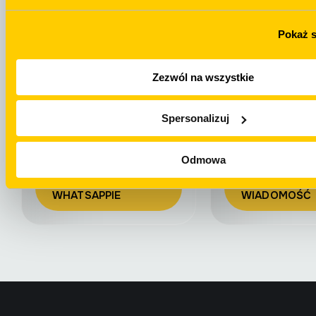
NAPISZ NA
+48 694 439 888
TELEGRAMIE
Pokaż 
Zezwól na wszystkie
Spersonalizuj
WhatsApp
Email
Odmowa
NAPISZ NA
WYŚLIJ
WHATSAPPIE
WIADOMOŚĆ