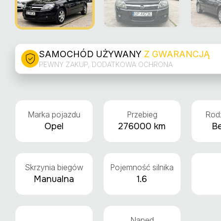
SAMOCHÓD UŻYWANY
Z GWARANCJĄ
PEWNY ZAKUP, DODATKOWA OCHRONA
Marka pojazdu
Przebieg
Rodz
Opel
276000 km
B
Skrzynia biegów
Pojemność silnika
Manualna
1.6
Napęd